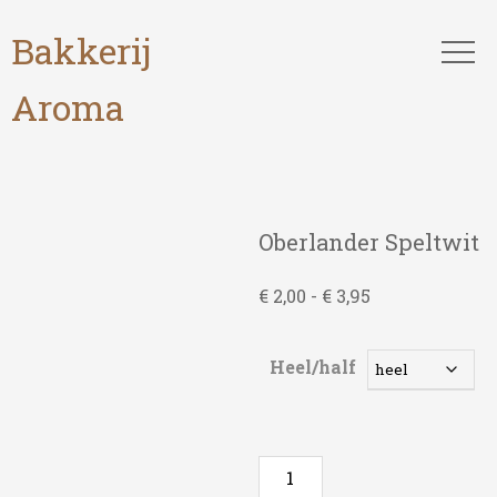
Bakkerij
Aroma
Oberlander Speltwit
Prijsklasse:
€
2,00
-
€
3,95
€ 2,00
tot
Heel/half
€ 3,95
Oberlander
Speltwit