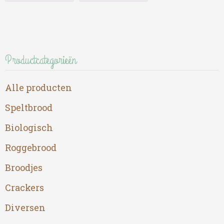
m
v
D
o
k
Productcategorieën
g
w
Alle producten
o
d
Speltbrood
p
Biologisch
Roggebrood
Broodjes
Crackers
Diversen