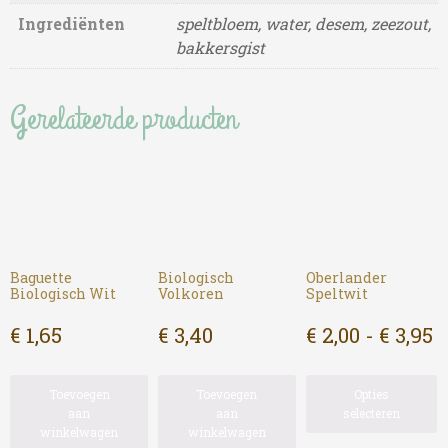
Ingrediënten
speltbloem, water, desem, zeezout,
bakkersgist
Gerelateerde producten
Baguette
Biologisch
Oberlander
Biologisch Wit
Volkoren
Speltwit
P
€
1,65
€
3,40
€
2,00
-
€
3,95
€
D
Toevoegen
Toevoegen
Opties
t
p
aan
aan
selecteren
h
€
winkelwagen
winkelwagen