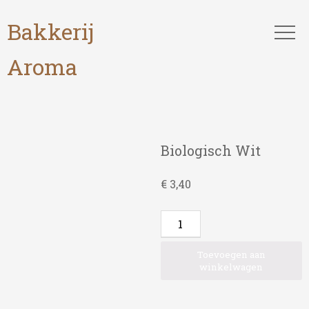
Bakkerij
Aroma
Biologisch Wit
€
3,40
Biologisch
Wit
aantal
Toevoegen aan
winkelwagen