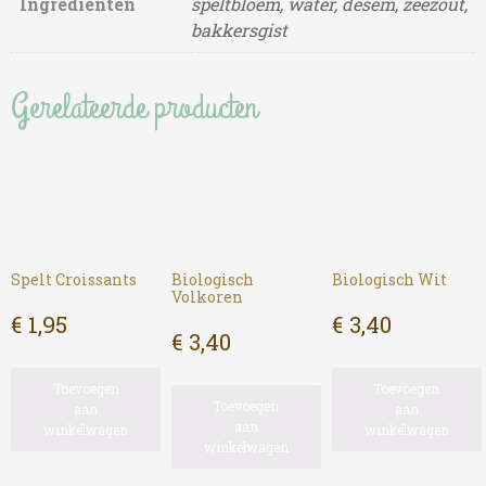
Ingrediënten
speltbloem, water, desem, zeezout,
bakkersgist
Gerelateerde producten
Spelt Croissants
Biologisch
Biologisch Wit
Volkoren
€
1,95
€
3,40
€
3,40
Toevoegen
Toevoegen
Toevoegen
aan
aan
aan
winkelwagen
winkelwagen
winkelwagen