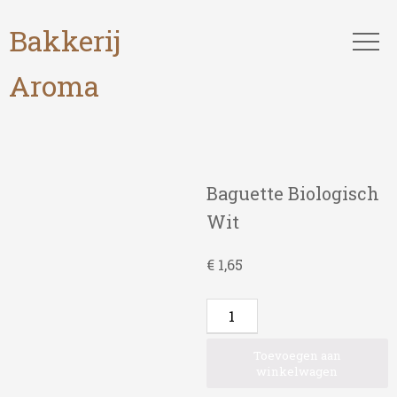
Bakkerij
Aroma
Baguette Biologisch
Wit
€
1,65
Baguette
Biologisch
Wit
Toevoegen aan
winkelwagen
aantal