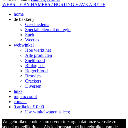
WEBSITE BY HAMERS / HOSTING HAVE A BYTE
home
de bakkerij
Geschiedenis
Specialiteiten uit de regio
Spelt
Weetjes
webwinkel
Hoe werkt het
Alle producten
Speltbrood
Biologisch
Roggebrood
Broodjes
Crackers
Diversen
links
mijn account
contact
0 artikelen
€ 0,00
Uw winkelwagen is leeg
We gebruiken cookies om ervoor te zorgen dat onze website zo
soepel mogelijk draait. Als je doorgaat met het gebruiken van de