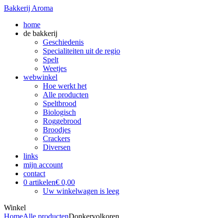
Bakkerij Aroma
home
de bakkerij
Geschiedenis
Specialiteiten uit de regio
Spelt
Weetjes
webwinkel
Hoe werkt het
Alle producten
Speltbrood
Biologisch
Roggebrood
Broodjes
Crackers
Diversen
links
mijn account
contact
0 artikelen
€ 0,00
Uw winkelwagen is leeg
Winkel
Home
Alle producten
Donkervolkoren