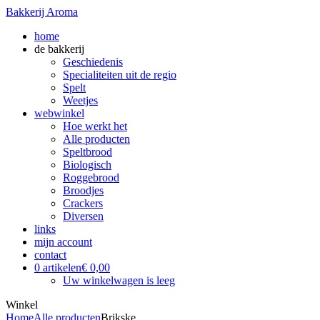
Bakkerij Aroma
home
de bakkerij
Geschiedenis
Specialiteiten uit de regio
Spelt
Weetjes
webwinkel
Hoe werkt het
Alle producten
Speltbrood
Biologisch
Roggebrood
Broodjes
Crackers
Diversen
links
mijn account
contact
0 artikelen
€ 0,00
Uw winkelwagen is leeg
Winkel
Home
Alle producten
Brikske