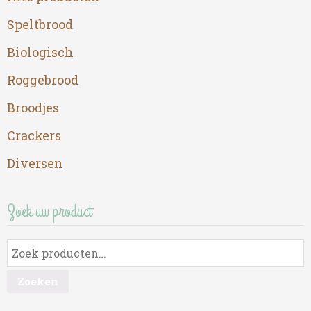
op
op
o
Speltbrood
de
de
d
productpagina
productpagina
p
Biologisch
Roggebrood
Broodjes
Crackers
Diversen
Zoek uw product
Zoeken