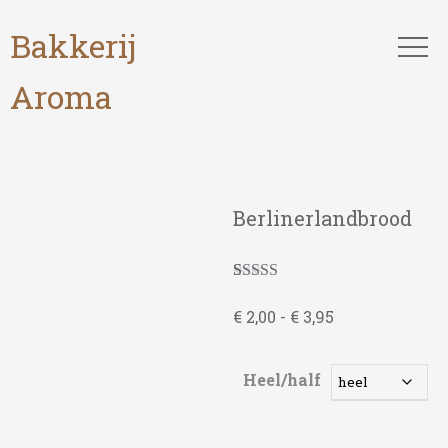
Bakkerij
Aroma
Berlinerlandbrood
Gewaardeerd
4
5.00
op 5
Prijsklasse:
€
2,00
-
€
3,95
gebaseerd op
€ 2,00
klantbeoordelingen
tot
Heel/half
€ 3,95