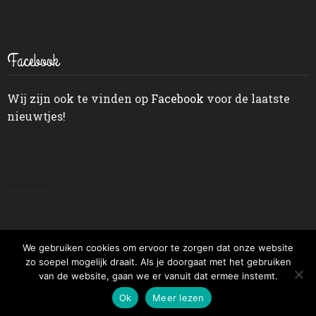
Facebook
Wij zijn ook te vinden op
Facebook
voor de laatste
nieuwtjes!
We gebruiken cookies om ervoor te zorgen dat onze website
zo soepel mogelijk draait. Als je doorgaat met het gebruiken
PRIVACY
© 1929 – 2026
WEBSITE BY
van de website, gaan we er vanuit dat ermee instemt.
STATEMENT
Bakkerij Aroma
HAMERS / HOSTING
HAVE A BYTE
Ok
Meer lezen